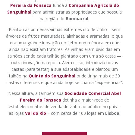
Pereira da Fonseca
funda a
Companhia Agrícola do
A Nossa Escolha
A Nossa Escolha
Sanguinhal
para administrar as propriedades que possuía
na região do
Bombarral
.
Packs
Packs
Plantou as primeiras vinhas extremes (só de vinho – sem
Aguardentes & Licorosos
Aguardentes & Licorosos
árvores de frutos misturadas), alinhadas e aramadas, o que
era uma grande inovação no setor numa época em que
Grandes Formatos
Grandes Formatos
ainda não existiam tratores. As vinhas eram divididas em
talhões sendo cada talhão plantado com uma só casta —
Todos os Produtos
Todos os Produtos
outra inovação na época. Além disso, introduziu novas
castas (para testar) a sua adaptabilidade e plantou um
Experiências
Experiências
talhão na
Quinta do Sanguinhal
onde tinha mais de 30
castas diferentes e que ainda hoje se chama “experiências”.
Nessa altura, a também sua
Sociedade Comercial Abel
Pereira da Fonseca
detinha a maior rede de
Sanguinhal Wine Experiences
Sanguinhal Wine Experiences
estabelecimentos de venda de vinho ao público no país –
as lojas
Val do Rio
– com cerca de 100 lojas em
Lisboa
.
Vouchers
Vouchers
Wine Club
Wine Club