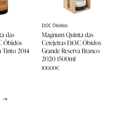
A Nossa Escolha
A Nossa Escolha
pa das Quintas
pa das Quintas
Packs
Packs
Contactos
Contactos
DOC Óbidos
Aguardentes & Licor
Aguardentes & Licor
a das
Magnum Quinta das
.C Óbidos
Cerejeiras D.O.C Óbidos
Grandes Formatos
Grandes Formatos
a Tinto 2014
Grande Reserva Branco
2020 1500ml
Todos os Produtos
Todos os Produtos
100.00
€