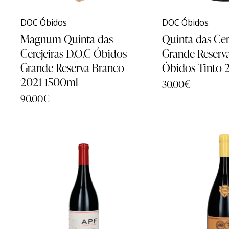
DOC Óbidos
DOC Óbidos
Magnum Quinta das
Quinta das Cer
Cerejeiras D.O.C Óbidos
Grande Reserv
Grande Reserva Branco
Óbidos Tinto 
2021 1500ml
30.00
€
90.00
€
Família
Família
História
História
Quin
Quin
Sobre Nós
Sobre Nós
Quin
Quin
Timeline
Timeline
Quinta
Quinta