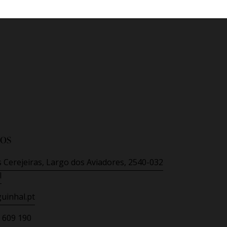
os
 Cerejeiras, Largo dos Aviadores, 2540-032
l
uinhal.pt
 609 190