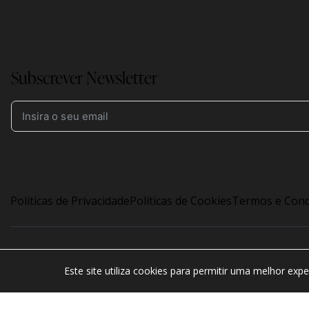
|
Subscrever Newsletter
Políticas de Privacidade
Políticas de Cookies
Termos e Cond
©2026
Companhia Agrícola do Sanguinhal
. Todos os dir
Este site utiliza cookies para permitir uma melhor expe