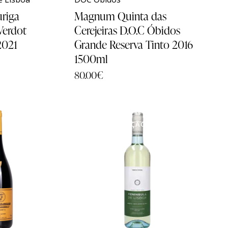
uriga
Magnum Quinta das
Verdot
Cerejeiras D.O.C Óbidos
2021
Grande Reserva Tinto 2016
1500ml
80.00
€
EM PROMOÇÃO
- 17%