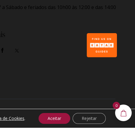
ª a Sábado e feriados
das 10h00 às 12:00 e das 14:00
is
0
Made by
XBRAND®
ca de Cookies
.
Aceitar
Rejeitar