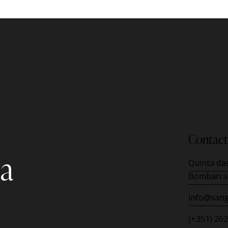
Contact
la
Quinta das
Bombarra
info@sang
(+351) 262