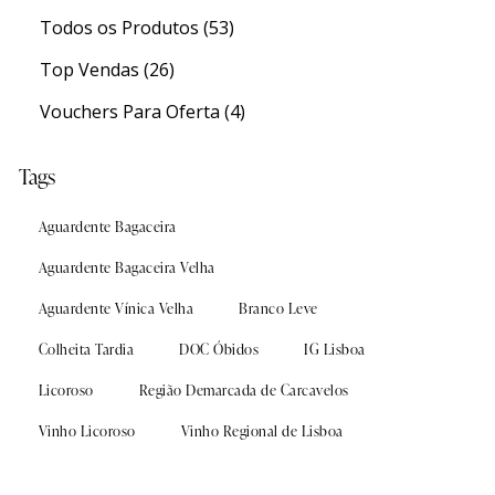
Todos os Produtos
(53)
Top Vendas
(26)
Vouchers Para Oferta
(4)
Tags
Aguardente Bagaceira
Experiências
Experiências
Aguardente Bagaceira Velha
Aguardente Vínica Velha
Branco Leve
Colheita Tardia
DOC Óbidos
IG Lisboa
s
s
Sanguinhal Wine Experiences
Sanguinhal Wine Experiences
Licoroso
Região Demarcada de Carcavelos
Vouchers
Vouchers
Vinho Licoroso
Vinho Regional de Lisboa
Wine Club
Wine Club