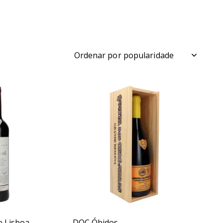
ch
e Lisboa
DOC Óbidos