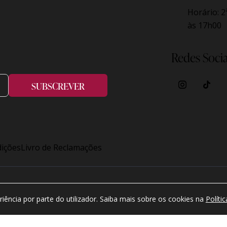
Horário:
2
às 17h00
Redes Socia
SUBSCREVER
ições
Livro de Reclamações
eitos reservados.
riência por parte do utilizador. Saiba mais sobre os cookies na
Políti