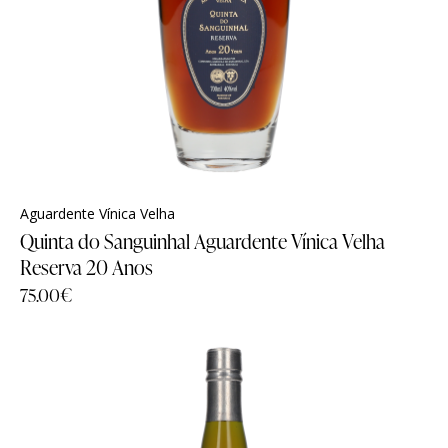
Todos os Produtos
Todos os Produtos
Experiências
Experiências
Sanguinhal Wine Experiences
Sanguinhal Wine Experiences
Vouchers
Vouchers
Aguardente Vínica Velha
Quinta do Sanguinhal Aguardente Vínica Velha
Wine Club
Wine Club
Reserva 20 Anos
75.00
€