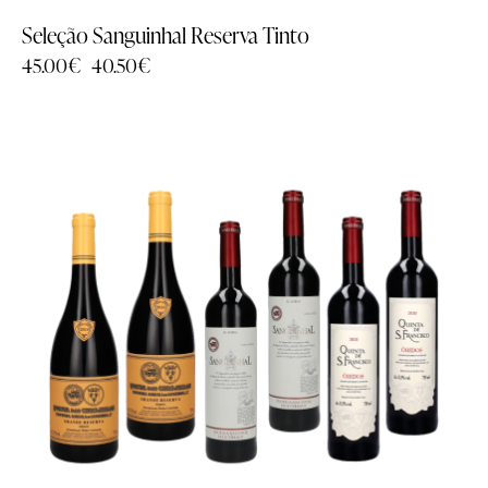
Seleção Sanguinhal Reserva Tinto
45.00
€
40.50
€
-10%
Família
Família