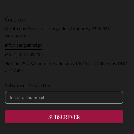
Contactos
Quinta das Cerejeiras, Largo dos Aviadores, 2540-032
Bombarral
info@sanguinhal.pt
(+351) 262 609 190
Horário:
2ª a Sábado e feriados
das 10h00 às 12:00 e das 14:00
às 17h00
Subscrever Newsletter
SUBSCREVER