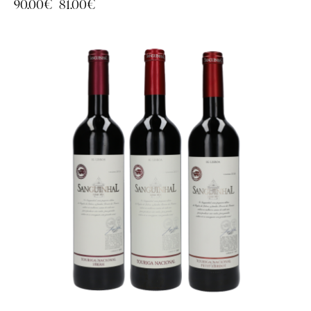
90.00
€
81.00
€
-10%