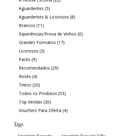
|
Aguardentes
(5)
Aguardentes & Licorosos
(8)
Brancos
(11)
Experiências/Prova de Vinhos
(0)
Grandes Formatos
(17)
Licorosos
(3)
Packs
(9)
Recomendados
(29)
Rosés
(4)
Tintos
(20)
Todos os Produtos
(53)
Top Vendas
(26)
Vouchers Para Oferta
(4)
Tags
Aguardente Bagaceira
Aguardente Bagaceira Velha