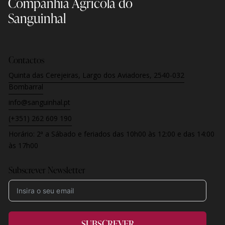
Companhia Agrícola
do
Sanguinhal
Contactos
Quinta das Cerejeiras, Largo dos Aviadores, 2540-032
Bombarral
info@sanguinhal.pt
(+351) 262 609 190
Horário:
2ª a Sábado e feriados
das 10h00 às 12:00 e das 14:00
às 17h00
Subscrever Newsletter
SUBSCREVER