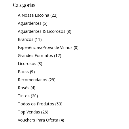
r
i
|
i
|
i
Categorias
i
ş
ş
ş
Todos os Produtos
Todos os Produtos
ş
|
|
|
A Nossa Escolha
(22)
|
Aguardentes
(5)
Experiências
Experiências
Aguardentes & Licorosos
(8)
Brancos
(11)
Experiências/Prova de Vinhos
(0)
Sanguinhal Wine Experiences
Sanguinhal Wine Experiences
Grandes Formatos
(17)
Licorosos
(3)
Vouchers
Vouchers
Packs
(9)
Wine Club
Wine Club
Recomendados
(29)
Rosés
(4)
Tintos
(20)
Todos os Produtos
(53)
Top Vendas
(26)
Vouchers Para Oferta
(4)