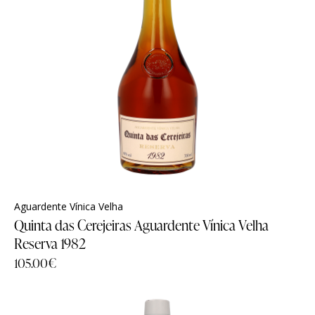
Aguardente Vínica Velha
Quinta das Cerejeiras Aguardente Vínica Velha
Reserva 1982
105.00
€
Família
Família