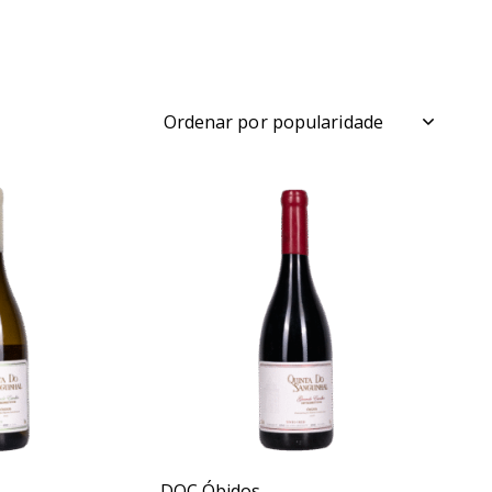
ch
DOC Óbidos