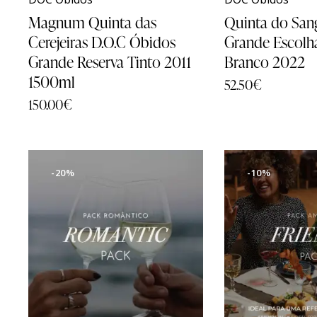
Magnum Quinta das
Quinta do San
Cerejeiras D.O.C Óbidos
Grande Escolh
Grande Reserva Tinto 2011
Branco 2022
1500ml
52.50
€
150.00
€
-20%
-10%