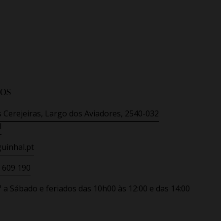
os
 Cerejeiras, Largo dos Aviadores, 2540-032
l
uinhal.pt
 609 190
ª a Sábado e feriados
das 10h00 às 12:00 e das 14:00