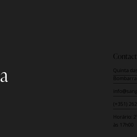
Contact
la
Quinta das
Bombarra
info@sang
(+351) 262
Horário:
2
às 17h00