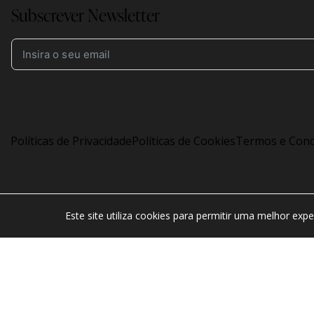
Subscrever Newsletter
Políticas de Privacidade
Políticas de Cookies
Termos e Cond
©2026
Companhia Agrícola do Sanguinhal
. Todos os dir
Este site utiliza cookies para permitir uma melhor expe