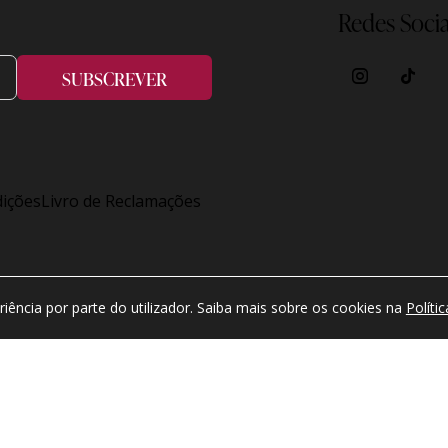
Redes Socia
SUBSCREVER
ições
Livro de Reclamações
eitos reservados.
riência por parte do utilizador. Saiba mais sobre os cookies na
Políti