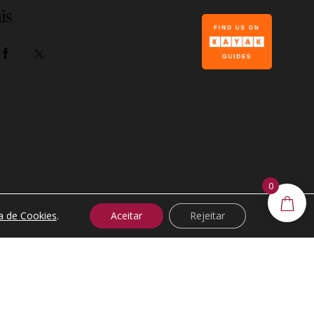
is
0
Made by
XBRAND®
ca de Cookies
.
Aceitar
Rejeitar