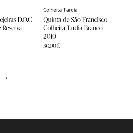
Packs
Packs
Contactos
Contactos
Colheita Tardia
ejeiras D.O.C
Quinta de São Francisco
Aguardentes & Licor
Aguardentes & Licor
 Reserva
Colheita Tardia Branco
Grandes Formatos
Grandes Formatos
2010
30.00
€
Todos os Produtos
Todos os Produtos