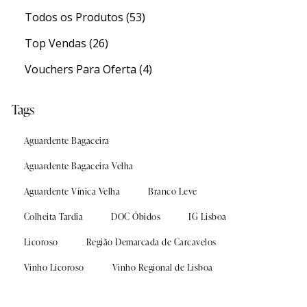
Todos os Produtos
(53)
Top Vendas
(26)
Vouchers Para Oferta
(4)
Tags
Experiências
Experiências
Aguardente Bagaceira
Aguardente Bagaceira Velha
Aguardente Vínica Velha
Branco Leve
s
s
Sanguinhal Wine Experiences
Sanguinhal Wine Experiences
Colheita Tardia
DOC Óbidos
IG Lisboa
Vouchers
Vouchers
Licoroso
Região Demarcada de Carcavelos
Wine Club
Wine Club
Vinho Licoroso
Vinho Regional de Lisboa