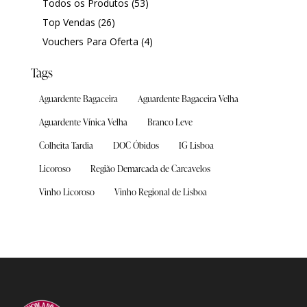
Todos os Produtos
(53)
Contactos
Contactos
Top Vendas
(26)
Wine Shop
Wine Shop
Vouchers Para Oferta
(4)
Tags
Aguardente Bagaceira
Aguardente Bagaceira Velha
Catálogo de Vinhos
Catálogo de Vinhos
Aguardente Vínica Velha
Branco Leve
Loja
Loja
Colheita Tardia
DOC Óbidos
IG Lisboa
Top Vendas
Top Vendas
Licoroso
Região Demarcada de Carcavelos
A Nossa Escolha
A Nossa Escolha
Vinho Licoroso
Vinho Regional de Lisboa
Packs
Packs
Aguardentes & Licorosos
Aguardentes & Licorosos
Grandes Formatos
Grandes Formatos
Todos os Produtos
Todos os Produtos