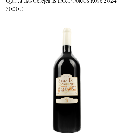
Quinta das Cerejeiras D.O.C Óbidos Rosé 2024
30.00
€