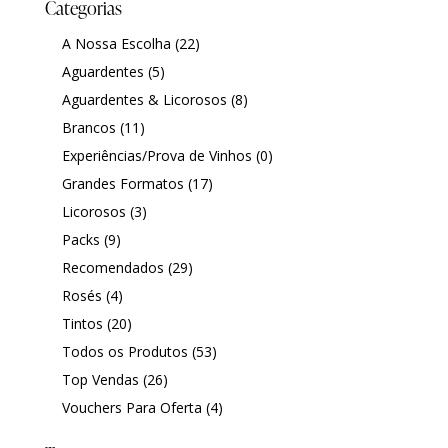
Categorias
i
ş
ş
ş
ş
|
|
|
A Nossa Escolha
(22)
|
Aguardentes
(5)
Aguardentes & Licorosos
(8)
Brancos
(11)
Experiências/Prova de Vinhos
(0)
Grandes Formatos
(17)
Licorosos
(3)
Packs
(9)
Recomendados
(29)
Rosés
(4)
Tintos
(20)
Todos os Produtos
(53)
Top Vendas
(26)
Vouchers Para Oferta
(4)