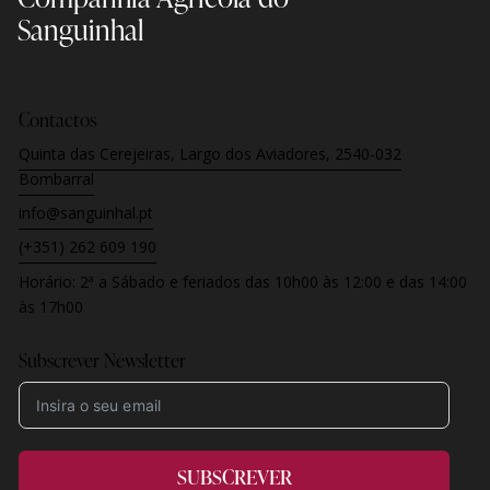
Sanguinhal
Contactos
Quinta das Cerejeiras, Largo dos Aviadores, 2540-032
Bombarral
info@sanguinhal.pt
(+351) 262 609 190
Horário:
2ª a Sábado e feriados
das 10h00 às 12:00 e das 14:00
às 17h00
Subscrever Newsletter
SUBSCREVER