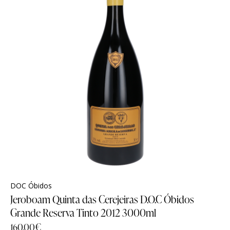
Vouchers
Vouchers
Wine Club
Wine Club
DOC Óbidos
Jeroboam Quinta das Cerejeiras D.O.C Óbidos
Grande Reserva Tinto 2012 3000ml
160.00
€