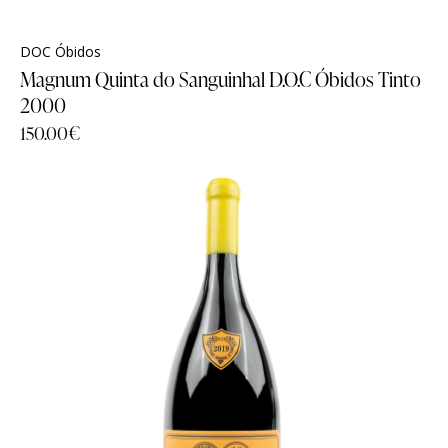
DOC Óbidos
Magnum Quinta do Sanguinhal D.O.C Óbidos Tinto
2000
150.00
€
Família
Família
História
História
Sobre Nós
Sobre Nós
Timeline
Timeline
Curiosidades
Curiosidades