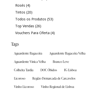
Quinta das Cerejeiras
Quinta das Cerejeiras
Rosés
(4)
Tintos
(20)
Quinta de São Francisco
Quinta de São Francisco
Todos os Produtos
(53)
Mapa das Quintas
Mapa das Quintas
Top Vendas
(26)
Contactos
Contactos
Vouchers Para Oferta
(4)
Tags
Wine Shop
Wine Shop
Aguardente Bagaceira
Aguardente Bagaceira Velha
Aguardente Vínica Velha
Branco Leve
Catálogo de Vinhos
Catálogo de Vinhos
Colheita Tardia
DOC Óbidos
IG Lisboa
Licoroso
Região Demarcada de Carcavelos
Loja
Loja
Vinho Licoroso
Vinho Regional de Lisboa
Top Vendas
Top Vendas
A Nossa Escolha
A Nossa Escolha
Packs
Packs