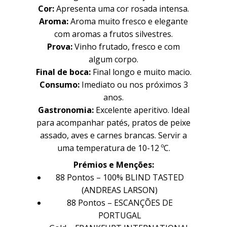
Família
Família
Cor:
Apresenta uma cor rosada intensa.
Aroma:
Aroma muito fresco e elegante
com aromas a frutos silvestres.
Prova:
Vinho frutado, fresco e com
História
História
algum corpo.
Final de boca:
Final longo e muito macio.
Sobre Nós
Sobre Nós
Consumo:
Imediato ou nos próximos 3
Timeline
Timeline
anos.
Gastronomia:
Excelente aperitivo. Ideal
Curiosidades
Curiosidades
para acompanhar patés, pratos de peixe
assado, aves e carnes brancas. Servir a
Quintas
Quintas
uma temperatura de 10-12 ºC.
Prémios e Menções:
88 Pontos – 100% BLIND TASTED
(ANDREAS LARSON)
Quinta do Sanguinhal
Quinta do Sanguinhal
88 Pontos – ESCANÇÕES DE
Quinta das Cerejeiras
Quinta das Cerejeiras
PORTUGAL