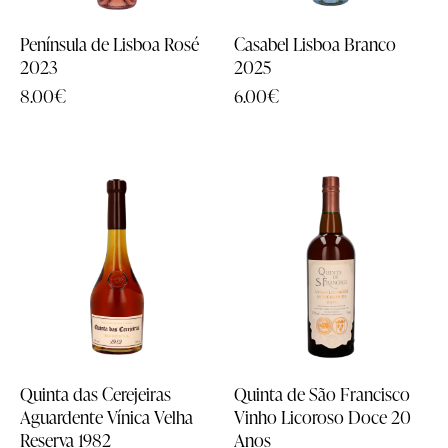
Grandes Formatos
Grandes Formatos
Península de Lisboa Rosé
Casabel Lisboa Branco
2023
2025
Todos os Produtos
Todos os Produtos
8.00
€
6.00
€
Experiências
Experiências
Sanguinhal Wine Experiences
Sanguinhal Wine Experiences
Vouchers
Vouchers
Wine Club
Wine Club
Quinta das Cerejeiras
Quinta de São Francisco
Aguardente Vínica Velha
Vinho Licoroso Doce 20
Reserva 1982
Anos