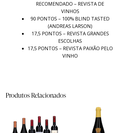
RECOMENDADO – REVISTA DE
Timeline
Timeline
VINHOS
90 PONTOS – 100% BLIND TASTED
Curiosidades
Curiosidades
(ANDREAS LARSON)
17,5 PONTOS – REVISTA GRANDES
Quintas
Quintas
ESCOLHAS
17,5 PONTOS – REVISTA PAIXÃO PELO
VINHO
Quinta do Sanguinhal
Quinta do Sanguinhal
Quinta das Cerejeiras
Quinta das Cerejeiras
Quinta de São Francisco
Quinta de São Francisco
Produtos Relacionados
Mapa das Quintas
Mapa das Quintas
Contactos
Contactos
-10%
Wine Shop
Wine Shop