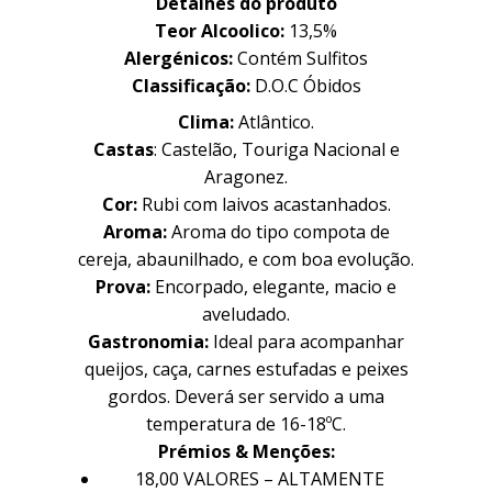
Detalhes do produto
Teor Alcoolico:
13,5%
Alergénicos:
Contém Sulfitos
Classificação:
D.O.C Óbidos
Clima:
Atlântico.
Castas
:
Castelão, Touriga Nacional e
Aragonez.
Cor:
Rubi com laivos acastanhados.
Aroma:
Aroma do tipo compota de
cereja, abaunilhado, e com boa evolução.
Prova:
Encorpado, elegante, macio e
aveludado.
Família
Família
Gastronomia:
Ideal para acompanhar
queijos, caça, carnes estufadas e peixes
gordos. Deverá ser servido a uma
temperatura de 16-18ºC.
História
História
Prémios & Menções:
18,00 VALORES – ALTAMENTE
Sobre Nós
Sobre Nós