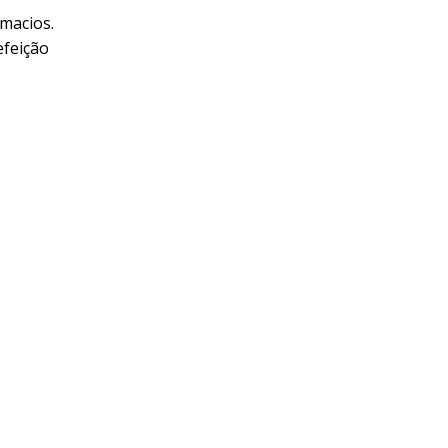
macios.
efeição