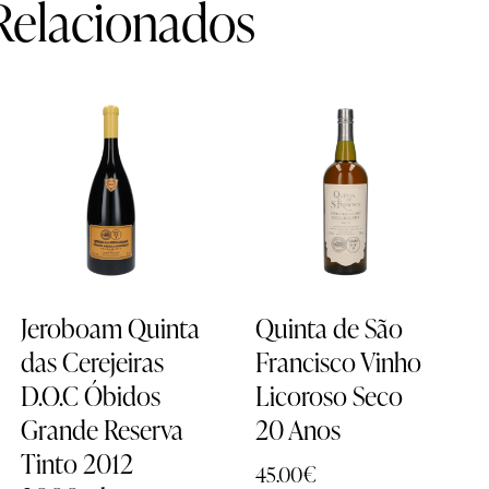
Relacionados
Jeroboam Quinta
Quinta de São
das Cerejeiras
Francisco Vinho
D.O.C Óbidos
Licoroso Seco
Grande Reserva
20 Anos
Tinto 2012
45.00
€