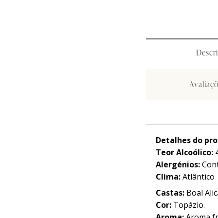
Curiosidades
Curiosidades
Ma
Ma
Descr
Avaliaçõ
Detalhes do pr
Teor Alcoólico:
Alergénios:
Cont
Clima:
Atlântico
Castas:
Boal Alic
Cor:
Topázio.
Aroma:
Aroma fr