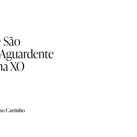
 São
 Aguardente
lha XO
 ao Carrinho