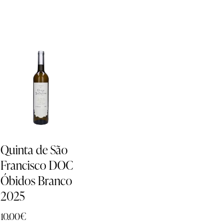
EM
PROMOÇÃO
-
17%
Quinta de São
Francisco DOC
Óbidos Branco
2025
10.00
€