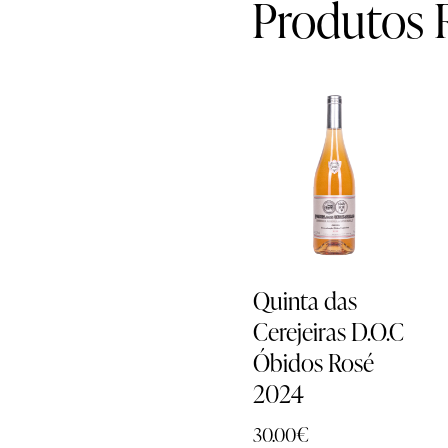
Produtos 
Quinta das
Cerejeiras D.O.C
Óbidos Rosé
2024
30.00
€