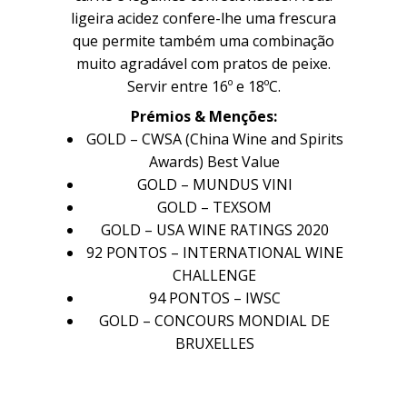
ligeira acidez confere-lhe uma frescura
que permite também uma combinação
muito agradável com pratos de peixe.
Família
Família
Servir entre 16º e 18ºC.
Prémios & Menções:
GOLD – CWSA (China Wine and Spirits
Awards) Best Value
História
História
GOLD – MUNDUS VINI
Sobre Nós
Sobre Nós
GOLD – TEXSOM
GOLD – USA WINE RATINGS 2020
Timeline
Timeline
92 PONTOS – INTERNATIONAL WINE
CHALLENGE
Curiosidades
Curiosidades
94 PONTOS – IWSC
GOLD – CONCOURS MONDIAL DE
Quintas
Quintas
BRUXELLES