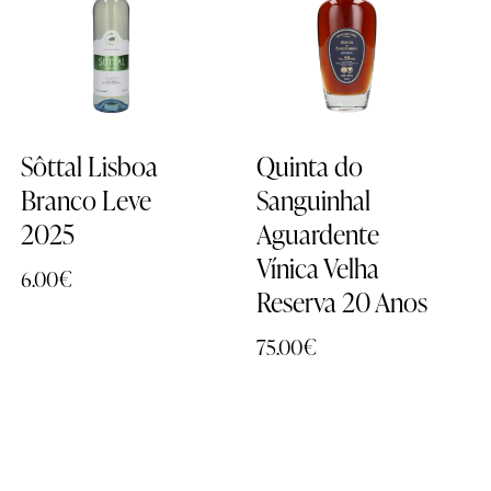
PROMOÇÃO
-
17%
Sôttal Lisboa
Quinta do
Branco Leve
Sanguinhal
2025
Aguardente
Vínica Velha
6.00
€
Reserva 20 Anos
75.00
€