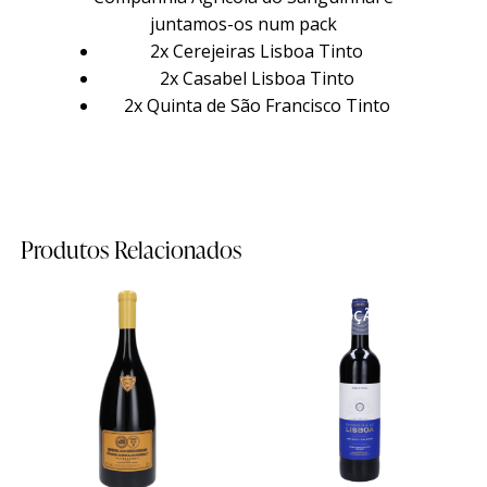
juntamos-os num pack
2x Cerejeiras Lisboa Tinto
2x Casabel Lisboa Tinto
2x Quinta de São Francisco Tinto
Família
Família
Produtos Relacionados
História
História
EM PROMOÇÃO
Sobre Nós
Sobre Nós
- 17%
Timeline
Timeline
Curiosidades
Curiosidades
Quintas
Quintas