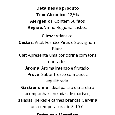
Detalhes do produto
Teor Alcoólico:
12
,5%
Alergénios:
Contém Sulfitos
Região:
Vinho Regional Lisboa
Clima:
Atlântico.
Castas:
Vital, Fernão-Pires e Sauvignon-
Blanc.
Cor:
Apresenta uma cor citrina com tons
dourados.
Aroma:
Aroma intenso e frutado.
Prova:
Sabor fresco com acidez
equilibrada.
Gastronomia:
Ideal para o dia-a-dia a
Família
Família
acompanhar entradas de marisco,
saladas, peixes e carnes brancas. Servir a
uma temperatura de 8-10ºC.
História
História