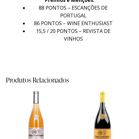
Prémios e Menções:
88 PONTOS – ESCANÇÕES DE
Sobre Nós
Sobre Nós
PORTUGAL
86 PONTOS – WINE ENTHUSIAST
Timeline
Timeline
15,5 / 20 PONTOS – REVISTA DE
Curiosidades
Curiosidades
VINHOS
Quintas
Quintas
Produtos Relacionados
Quinta do Sanguinhal
Quinta do Sanguinhal
Quinta das Cerejeiras
Quinta das Cerejeiras
Quinta de São Francisco
Quinta de São Francisco
Mapa das Quintas
Mapa das Quintas
Contactos
Contactos