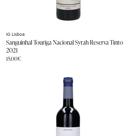
Sanguinhal Wine Experiences
Sanguinhal Wine Experiences
IG Lisboa
Sanguinhal Touriga Nacional Syrah Reserva Tinto
Vouchers
Vouchers
2021
Wine Club
Wine Club
15.00
€
EM PROMOÇÃO
- 17%