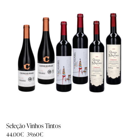
Seleção Vinhos Tintos
44.00
€
39.60
€