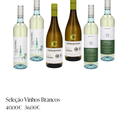
Seleção Vinhos Brancos
40.00
€
36.00
€
-10%