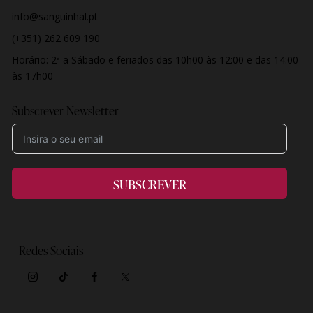
info@sanguinhal.pt
(+351) 262 609 190
Horário:
2ª a Sábado e feriados
das 10h00 às 12:00 e das 14:00
às 17h00
Subscrever Newsletter
SUBSCREVER
Redes Sociais