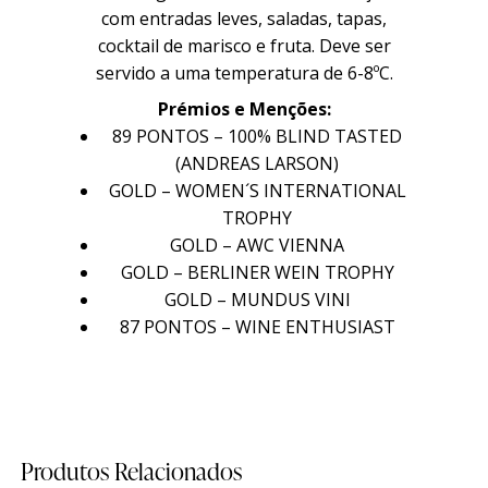
com entradas leves, saladas, tapas,
cocktail de marisco e fruta. Deve ser
servido a uma temperatura de 6-8ºC.
História
História
Prémios e Menções:
89 PONTOS – 100% BLIND TASTED
Sobre Nós
Sobre Nós
(ANDREAS LARSON)
GOLD – WOMEN´S INTERNATIONAL
Timeline
Timeline
TROPHY
Curiosidades
Curiosidades
GOLD – AWC VIENNA
GOLD – BERLINER WEIN TROPHY
Quintas
Quintas
GOLD – MUNDUS VINI
87 PONTOS – WINE ENTHUSIAST
Quinta do Sanguinhal
Quinta do Sanguinhal
Quinta das Cerejeiras
Quinta das Cerejeiras
Produtos Relacionados