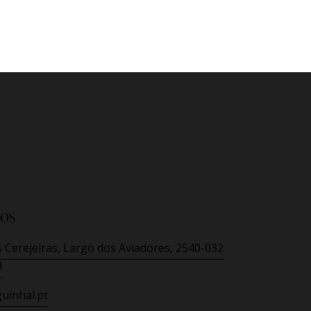
os
 Cerejeiras, Largo dos Aviadores, 2540-032
l
uinhal.pt