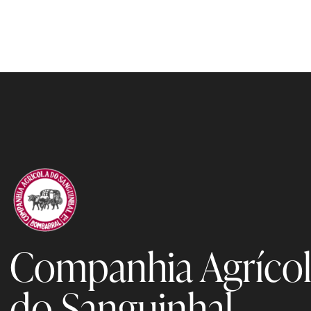
Companhia Agríco
do Sanguinhal