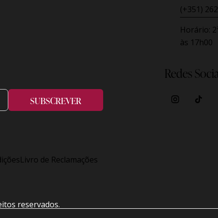
(+351) 262
Horário:
2
às 17h00
Redes Socia
SUBSCREVER
ições
Livro de Reclamações
eitos reservados.