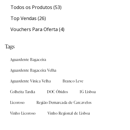
Todos os Produtos
(53)
Experiências
Experiências
Top Vendas
(26)
Vouchers Para Oferta
(4)
s
s
Sanguinhal Wine Experiences
Sanguinhal Wine Experiences
Tags
Vouchers
Vouchers
Aguardente Bagaceira
Wine Club
Wine Club
Aguardente Bagaceira Velha
Aguardente Vínica Velha
Branco Leve
Colheita Tardia
DOC Óbidos
IG Lisboa
Licoroso
Região Demarcada de Carcavelos
osos
osos
Vinho Licoroso
Vinho Regional de Lisboa