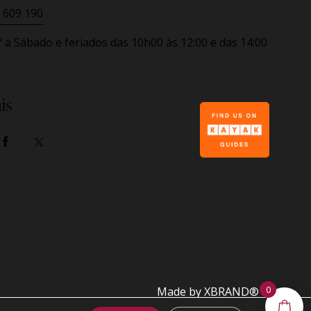
 609 190
ª a Sábado e feriados
das 10h00 às 12:00 e das 14:00
is
0
Made by
XBRAND®