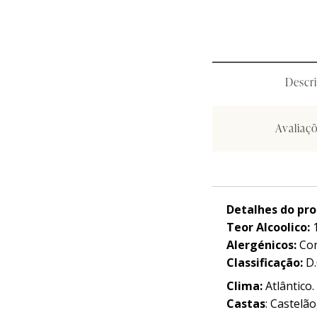
Curiosidades
Curiosidades
Ma
Ma
Descr
Avaliaçõ
Detalhes do pr
Teor Alcoolico:
Alergénicos:
Con
Classificação:
D.
Clima:
Atlântico.
Castas
:
Castelão