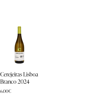
EM
PROMOÇÃO
-
17%
Cerejeiras Lisboa
Branco 2024
6.00
€