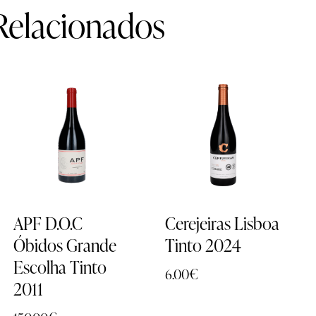
Relacionados
APF D.O.C
Cerejeiras Lisboa
Óbidos Grande
Tinto 2024
Escolha Tinto
6.00
€
2011