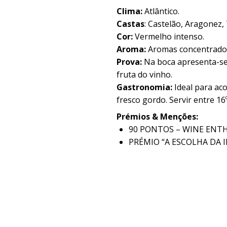
Clima:
Atlântico.
Castas
:
Castelão, Aragonez, 
Cor:
Vermelho intenso.
Aroma:
Aromas concentrados
Prova:
Na boca apresenta-se
fruta do vinho.
Gastronomia:
Ideal para ac
fresco gordo. Servir entre 16º
Prémios & Menções:
90 PONTOS – WINE ENT
PRÉMIO “A ESCOLHA DA I