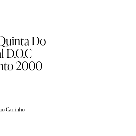
uinta Do
l D.O.C
into 2000
 ao Carrinho