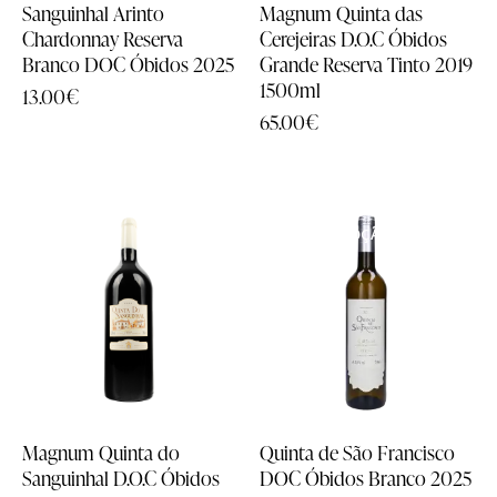
Sanguinhal Arinto
Magnum Quinta das
Chardonnay Reserva
Cerejeiras D.O.C Óbidos
Wine Shop
Wine Shop
Branco DOC Óbidos 2025
Grande Reserva Tinto 2019
1500ml
13.00
€
65.00
€
Catálogo de Vinhos
Catálogo de Vinhos
Loja
Loja
EM PROMOÇÃO
Top Vendas
Top Vendas
- 17%
A Nossa Escolha
A Nossa Escolha
Packs
Packs
Aguardentes & Licorosos
Aguardentes & Licorosos
Grandes Formatos
Grandes Formatos
Magnum Quinta do
Quinta de São Francisco
Todos os Produtos
Todos os Produtos
Sanguinhal D.O.C Óbidos
DOC Óbidos Branco 2025