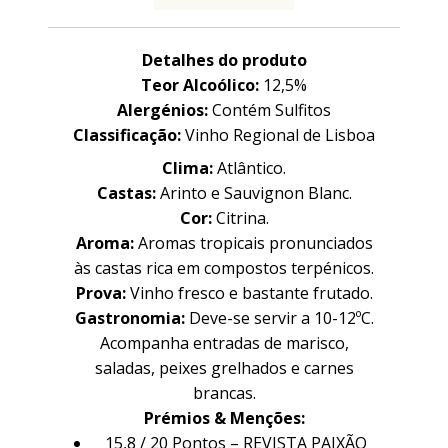
Detalhes do produto
Teor Alcoólico:
12,5%
Alergénios:
Contém Sulfitos
Classificação:
Vinho Regional de Lisboa
Clima:
Atlântico.
Castas:
Arinto e Sauvignon Blanc.
Cor:
Citrina.
Aroma:
Aromas tropicais pronunciados
às castas rica em compostos terpénicos.
Prova:
Vinho fresco e bastante frutado.
Gastronomia:
Deve-se servir a 10-12ºC.
Acompanha entradas de marisco,
Família
Família
saladas, peixes grelhados e carnes
brancas.
Prémios & Menções:
15,8 / 20 Pontos – REVISTA PAIXÃO