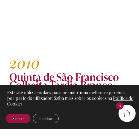
2010
Quinta de São Francisco
Colheita Tardia Branco
Este site utiliza cookies para permitir uma melhor experiência
por parte do utilizador. Saiba mais sobre os cookies na
Política de
Detalhes do produto:
Cookies
.
0
Teor Alcoólico:
12%
Alergénios:
Contém Sulfitos
Aceitar
Rejeitar
Classificação:
Vinho Regional Lisboa
Clima:
Atlântico