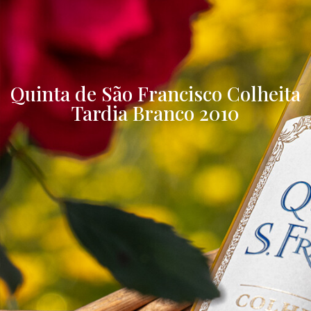
Quinta de São Francisco Colheita
Tardia Branco 2010
Família
Família
História
História
Sobre Nós
Sobre Nós