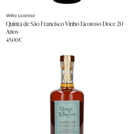
Vinho Licoroso
Quinta de São Francisco Vinho Licoroso Doce 20
Anos
45.00
€
Família
Família
História
História
Sobre Nós
Sobre Nós
Timeline
Timeline
Curiosidades
Curiosidades
Quintas
Quintas