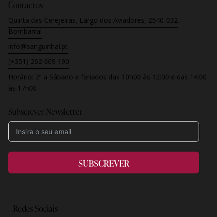
Contactos
Quinta das Cerejeiras, Largo dos Aviadores, 2540-032
Bombarral
info@sanguinhal.pt
(+351) 262 609 190
Horário:
2ª a Sábado e feriados
das 10h00 às 12:00 e das 14:00
às 17h00
Subscrever Newsletter
SUBSCREVER
Redes Sociais