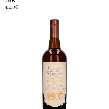
Anos
45.00
€