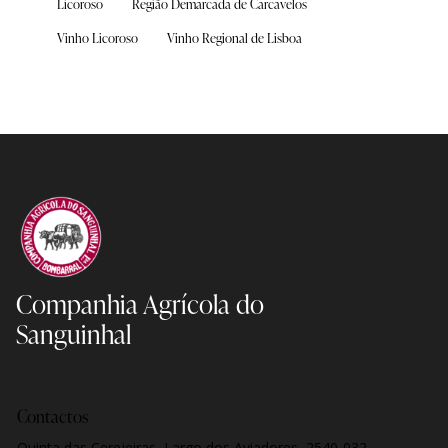
Licoroso
Região Demarcada de Carcavelos
Vinho Licoroso
Vinho Regional de Lisboa
Companhia Agrícola
do
Sanguinhal
Contactos
Quinta das Cerejeiras, Largo dos Aviadores, 2540-032