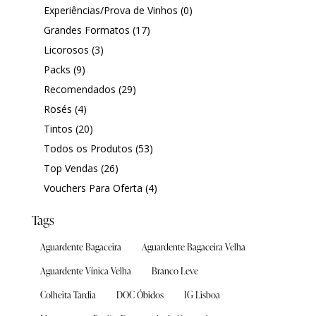
Aguardentes & Licorosos
Aguardentes & Licorosos
Experiências/Prova de Vinhos
(0)
Grandes Formatos
(17)
Grandes Formatos
Grandes Formatos
Licorosos
(3)
Todos os Produtos
Todos os Produtos
Packs
(9)
Recomendados
(29)
Experiências
Experiências
Rosés
(4)
Tintos
(20)
Todos os Produtos
(53)
Top Vendas
(26)
Sanguinhal Wine Experiences
Sanguinhal Wine Experiences
Vouchers Para Oferta
(4)
Vouchers
Vouchers
Tags
Wine Club
Wine Club
Aguardente Bagaceira
Aguardente Bagaceira Velha
Aguardente Vínica Velha
Branco Leve
Colheita Tardia
DOC Óbidos
IG Lisboa