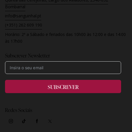
Bombarral
info@sanguinhal.pt
(+351) 262 609 190
Horário:
2ª a Sábado e feriados
das 10h00 às 12:00 e das 14:00
às 17h00
Subscrever Newsletter
SUBSCREVER
Redes Sociais