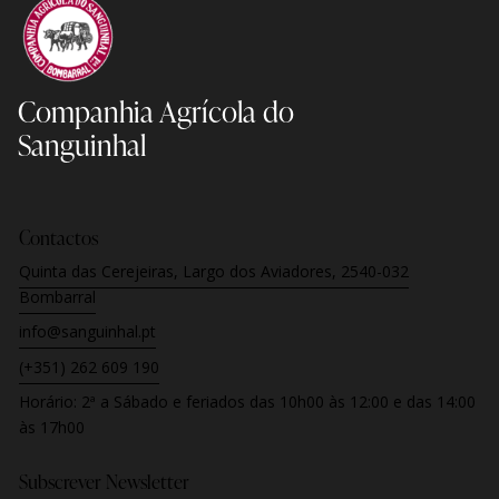
Companhia Agrícola
do
Sanguinhal
Contactos
Quinta das Cerejeiras, Largo dos Aviadores, 2540-032
Bombarral
info@sanguinhal.pt
(+351) 262 609 190
Horário:
2ª a Sábado e feriados
das 10h00 às 12:00 e das 14:00
às 17h00
Subscrever Newsletter