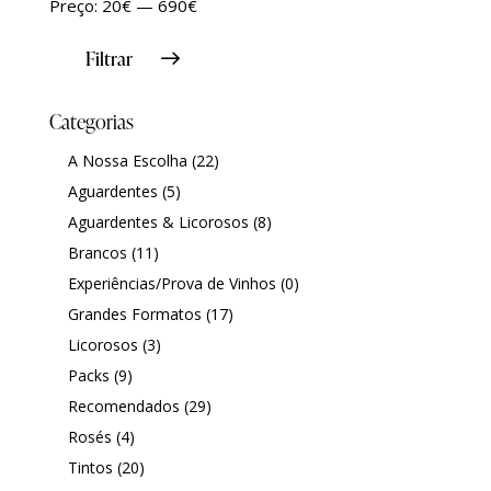
Preço:
20€
—
690€
e
ş
t
t
t
ş
t
i
t
t
i
t
ş
o
ş
l
|
|
|
|
|
g
r
|
g
r
g
|
|
|
Filtrar
g
i
i
i
i
i
i
r
ş
r
ş
r
r
i
|
i
|
i
Categorias
i
ş
ş
ş
ş
|
|
|
A Nossa Escolha
(22)
|
Aguardentes
(5)
Aguardentes & Licorosos
(8)
Brancos
(11)
Experiências/Prova de Vinhos
(0)
Grandes Formatos
(17)
Licorosos
(3)
Packs
(9)
Recomendados
(29)
Rosés
(4)
Tintos
(20)