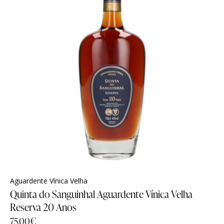
Experiências
Experiências
Sanguinhal Wine Experiences
Sanguinhal Wine Experiences
Vouchers
Vouchers
Wine Club
Wine Club
Aguardente Vínica Velha
Quinta do Sanguinhal Aguardente Vínica Velha
Reserva 20 Anos
75.00
€