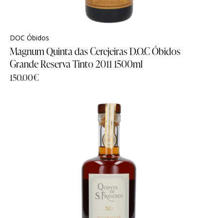
DOC Óbidos
Magnum Quinta das Cerejeiras D.O.C Óbidos
Grande Reserva Tinto 2011 1500ml
150.00
€
Família
Família