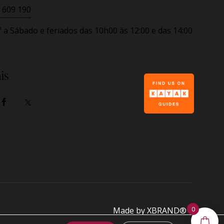
 609 190
ª a Sábado e feriados
das 10h00 às 12:00 e das 14:00
is
0
Made by
XBRAND®