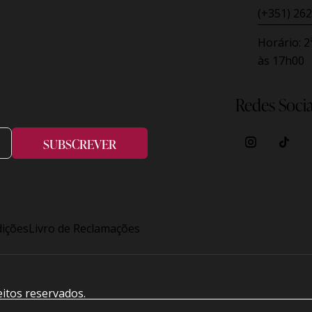
(+351) 262
Horário:
2
às 17h00
Redes Socia
SUBSCREVER
ições
Livro de Reclamações
eitos reservados.