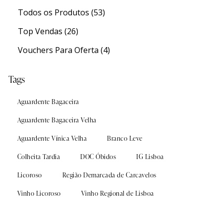
Todos os Produtos
(53)
Experiências
Experiências
Top Vendas
(26)
Vouchers Para Oferta
(4)
s
s
Sanguinhal Wine Experiences
Sanguinhal Wine Experiences
Tags
Vouchers
Vouchers
Aguardente Bagaceira
Wine Club
Wine Club
Aguardente Bagaceira Velha
Aguardente Vínica Velha
Branco Leve
Colheita Tardia
DOC Óbidos
IG Lisboa
Licoroso
Região Demarcada de Carcavelos
osos
osos
Vinho Licoroso
Vinho Regional de Lisboa