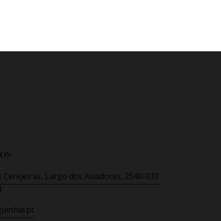
os
 Cerejeiras, Largo dos Aviadores, 2540-032
l
uinhal.pt