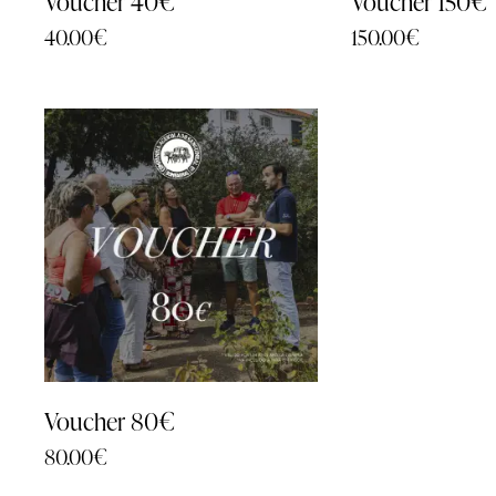
Voucher 40€
Voucher 150€
40.00
€
150.00
€
Voucher 80€
80.00
€