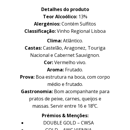
Detalhes do produto
Teor Alcoólico:
13%
Alergénios:
Cont
é
m Sulfitos
Classificação:
Vinho Regional Lisboa
Clima:
Atlântico.
Castas:
Castelão, Aragonez, Touriga
Nacional e Cabernet Sauvignon.
Cor:
Vermelho vivo.
Aroma:
Frutado.
Prova:
Boa estrutura na boca, com corpo
Família
Família
médio e frutado.
Gastronomia:
Bom acompanhante para
pratos de peixe, carnes, queijos e
massas. Servir entre 16 e 18ºC.
História
História
Prémios & Menções:
Sobre Nós
Sobre Nós
DOUBLE GOLD – CWSA