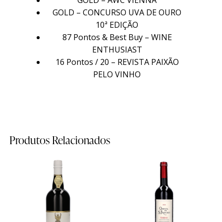
Timeline
Timeline
GOLD – AWC VIENNA
GOLD – CONCURSO UVA DE OURO
Curiosidades
Curiosidades
10ª EDIÇÃO
87 Pontos & Best Buy – WINE
Quintas
Quintas
ENTHUSIAST
16 Pontos / 20 – REVISTA PAIXÃO
PELO VINHO
Quinta do Sanguinhal
Quinta do Sanguinhal
Quinta das Cerejeiras
Quinta das Cerejeiras
Quinta de São Francisco
Quinta de São Francisco
Produtos Relacionados
Mapa das Quintas
Mapa das Quintas
Contactos
Contactos
Wine Shop
Wine Shop