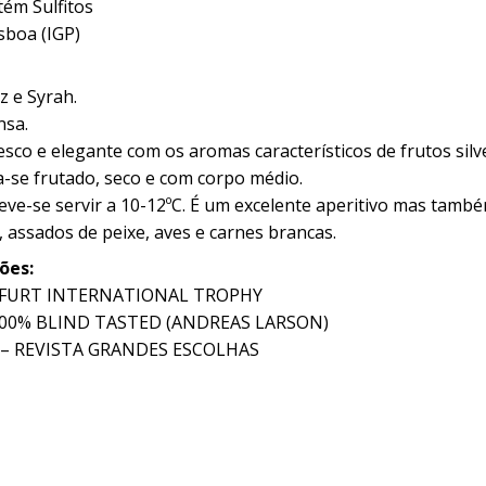
ém Sulfitos
sboa (IGP)
 e Syrah.
nsa.
esco e elegante com os aromas característicos de frutos silv
-se frutado, seco e com corpo médio.
eve-se servir a 10-12ºC. É um excelente aperitivo mas tam
 assados de peixe, aves e carnes brancas.
ões:
KFURT INTERNATIONAL TROPHY
 100% BLIND TASTED (ANDREAS LARSON)
s – REVISTA GRANDES ESCOLHAS