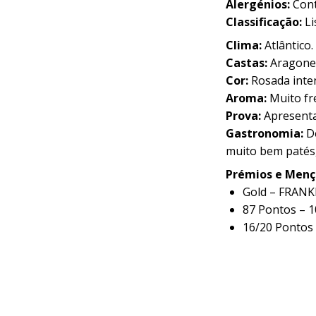
Alergénios:
Cont
Classificação:
Li
Clima:
Atlântico.
Castas:
Aragonez
Cor:
Rosada inte
Aroma:
Muito fr
Prova:
Apresenta
Gastronomia:
D
muito bem patés,
Prémios e Menç
Gold – FRAN
87 Pontos –
16/20 Ponto