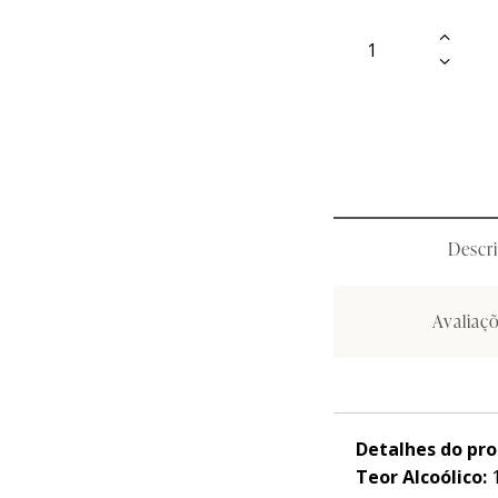
Curiosidades
Curiosidades
Ma
Ma
Descr
Avaliaçõ
Detalhes do pr
Teor Alcoólico: