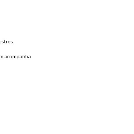
estres.
bém acompanha