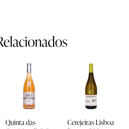
Relacionados
EM
PROMOÇÃO
-
17%
Quinta das
Cerejeiras Lisboa