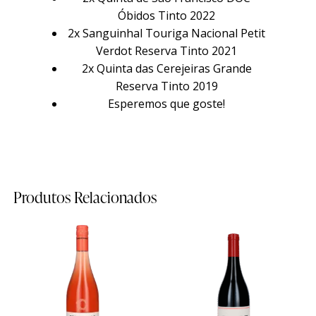
Família
Família
Óbidos Tinto 2022
2x Sanguinhal Touriga Nacional Petit
Verdot Reserva Tinto 2021
2x Quinta das Cerejeiras Grande
História
História
Reserva Tinto 2019
Esperemos que goste!
Sobre Nós
Sobre Nós
Timeline
Timeline
Curiosidades
Curiosidades
Produtos Relacionados
Quintas
Quintas
Quinta do Sanguinhal
Quinta do Sanguinhal
Quinta das Cerejeiras
Quinta das Cerejeiras