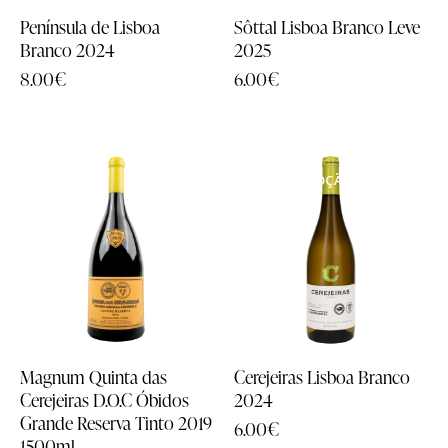
Wine Shop
Wine Shop
Península de Lisboa
Sôttal Lisboa Branco Leve
Branco 2024
2025
8.00
€
6.00
€
Catálogo de Vinhos
Catálogo de Vinhos
Loja
Loja
EM PROMOÇÃO
Top Vendas
Top Vendas
- 17%
A Nossa Escolha
A Nossa Escolha
Packs
Packs
Aguardentes & Licorosos
Aguardentes & Licorosos
Grandes Formatos
Grandes Formatos
Magnum Quinta das
Cerejeiras Lisboa Branco
Todos os Produtos
Todos os Produtos
Cerejeiras D.O.C Óbidos
2024
Grande Reserva Tinto 2019
6.00
€
1500ml
Experiências
Experiências