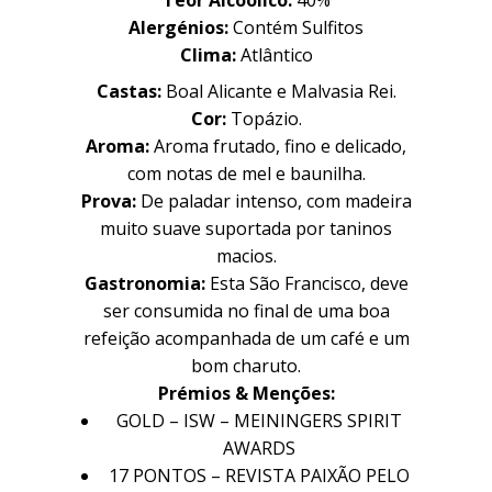
Teor Alcoólico:
40%
Alergénios:
Contém Sulfitos
Clima:
Atlântico
Castas:
Boal Alicante e Malvasia Rei.
Cor:
Topázio.
Aroma:
Aroma frutado, fino e delicado,
com notas de mel e baunilha.
Prova:
De paladar intenso, com madeira
muito suave suportada por taninos
macios.
Gastronomia:
Esta São Francisco, deve
ser consumida no final de uma boa
refeição acompanhada de um café e um
Família
Família
bom charuto.
Prémios & Menções:
GOLD – ISW – MEININGERS SPIRIT
AWARDS
História
História
17 PONTOS – REVISTA PAIXÃO PELO