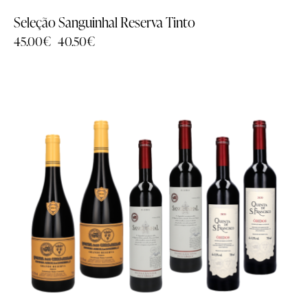
Seleção Sanguinhal Reserva Tinto
45.00
€
40.50
€
-10%
Família
Família