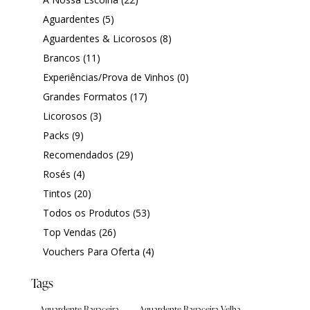
|
Aguardentes
(5)
Aguardentes & Licorosos
(8)
Brancos
(11)
Experiências/Prova de Vinhos
(0)
Grandes Formatos
(17)
Licorosos
(3)
Packs
(9)
Recomendados
(29)
Rosés
(4)
Tintos
(20)
Todos os Produtos
(53)
Top Vendas
(26)
Vouchers Para Oferta
(4)
Tags
Aguardente Bagaceira
Aguardente Bagaceira Velha