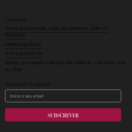
Contactos
Quinta das Cerejeiras, Largo dos Aviadores, 2540-032
Bombarral
info@sanguinhal.pt
(+351) 262 609 190
Horário:
2ª a Sábado e feriados
das 10h00 às 12:00 e das 14:00
às 17h00
Subscrever Newsletter
SUBSCREVER