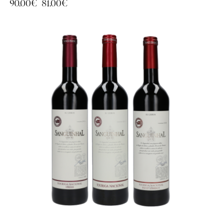
90.00
€
81.00
€
-10%