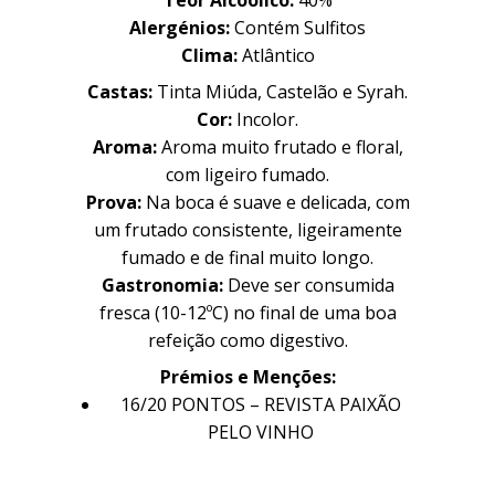
Teor Alcoólico:
40%
Alergénios:
Contém Sulfitos
Clima:
Atlântico
Castas:
Tinta Miúda, Castelão e Syrah.
Cor:
Incolor.
Aroma:
Aroma muito frutado e floral,
com ligeiro fumado.
Prova:
Na boca é suave e delicada, com
um frutado consistente, ligeiramente
fumado e de final muito longo.
Família
Família
Gastronomia:
Deve ser consumida
fresca (10-12ºC) no final de uma boa
refeição como digestivo.
Prémios e Menções:
História
História
16/20 PONTOS – REVISTA PAIXÃO
PELO VINHO
Sobre Nós
Sobre Nós
Timeline
Timeline