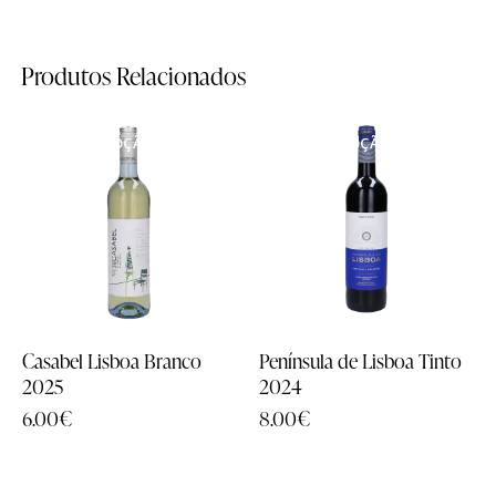
Produtos Relacionados
Família
Família
EM PROMOÇÃO
EM PROMOÇÃO
- 33%
- 17%
História
História
Sobre Nós
Sobre Nós
Timeline
Timeline
Curiosidades
Curiosidades
Casabel Lisboa Branco
Península de Lisboa Tinto
2025
2024
Quintas
Quintas
6.00
€
8.00
€