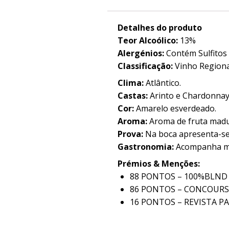
Detalhes do produto
Teor Alcoólico:
13%
Alergénios:
Contém Sulfitos
Classificação:
Vinho Regiona
Clima:
Atlântico.
Castas:
Arinto e Chardonnay
Cor:
Amarelo esverdeado.
Aroma:
Aroma de fruta madu
Prova:
Na boca apresenta-se
Gastronomia:
Acompanha mu
Prémios & Menções:
88 PONTOS – 100%BLND
86 PONTOS – CONCOURS
16 PONTOS – REVISTA P