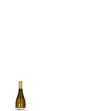
EM
PROMOÇÃO
-
17%